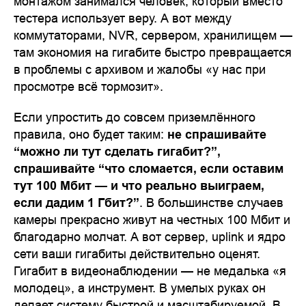
монтажом занимался человек, который вместо
тестера использует веру. А вот между
коммутаторами, NVR, сервером, хранилищем —
там экономия на гигабите быстро превращается
в проблемы с архивом и жалобы «у нас при
просмотре всё тормозит».
Если упростить до совсем приземлённого
правила, оно будет таким:
не спрашивайте
“можно ли тут сделать гигабит?”,
спрашивайте “что сломается, если оставим
тут 100 Мбит — и что реально выиграем,
если дадим 1 Гбит?”
. В большинстве случаев
камеры прекрасно живут на честных 100 Мбит и
благодарно молчат. А вот сервер, uplink и ядро
сети ваши гигабиты действительно оценят.
Гигабит в видеонаблюдении — не медалька «я
молодец», а инструмент. В умелых руках он
делает систему быстрой и масштабируемой. В