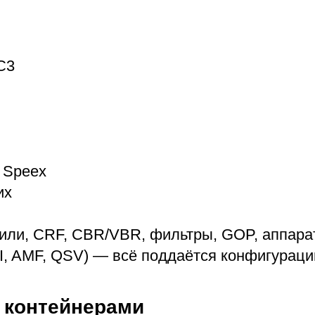
C3
, Speex
их
или, CRF, CBR/VBR, фильтры, GOP, аппара
, AMF, QSV) — всё поддаётся конфигураци
с контейнерами