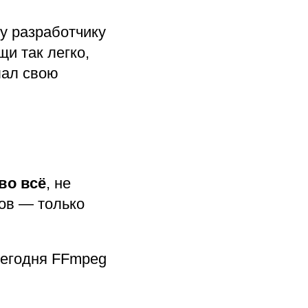
у разработчику
и так легко,
лал свою
во всё
, не
ов — только
сегодня FFmpeg