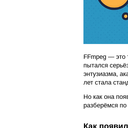
FFmpeg — это т
пытался серьё
энтузиазма, ак
лет стала стан
Но как она поя
разберёмся по 
Как появи