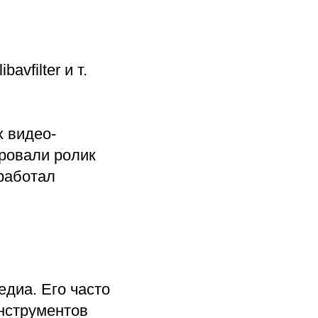
avfilter и т.
 видео-
ировали ролик
работал
едиа. Его часто
нструментов