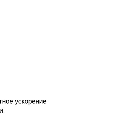
тное ускорение
и.