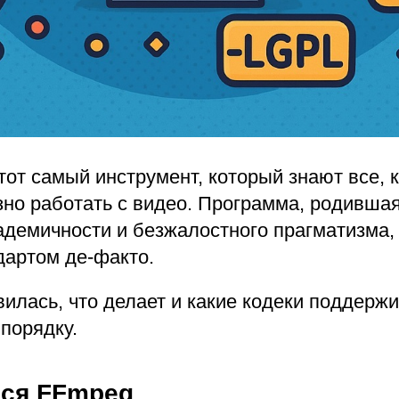
от самый инструмент, который знают все, к
зно работать с видео. Программа, родившая
адемичности и безжалостного прагматизма,
дартом де-факто.
вилась, что делает и какие кодеки поддерж
порядку.
лся FFmpeg