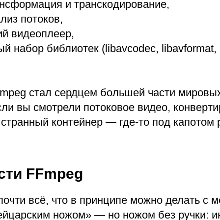
ансформация и транскодирование,
ализ потоков,
кий видеоплеер,
 набор библиотек (libavcodec, libavformat, lib
Fmpeg стал сердцем большей части мировых
сли вы смотрели потоковое видео, конверт
 странный контейнер — где-то под капотом 
сти FFmpeg
очти всё, что в принципе можно делать с м
йцарским ножом» — но ножом без ручки: и