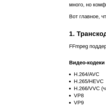
много, но комф
Вот главное, чт
1. Транск
FFmpeg поддер
Видео-кодеки
H.264/AVC
H.265/HEVC
H.266/VVC (ч
VP8
VP9