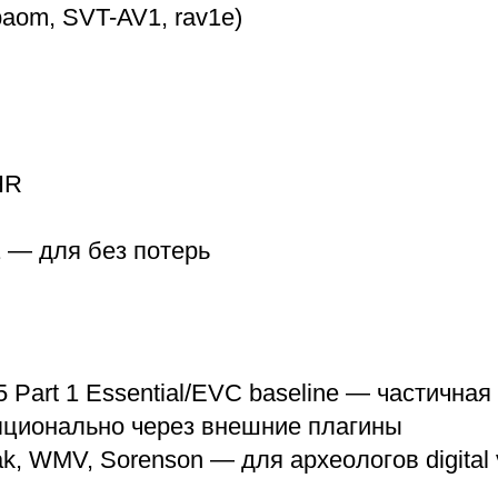
baom, SVT-AV1, rav1e)
HR
1 — для без потерь
Part 1 Essential/EVC baseline — частичная
ционально через внешние плагины
ak, WMV, Sorenson — для археологов digital 