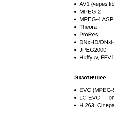
AV1 (через li
MPEG-2
MPEG-4 ASP
Theora
ProRes
DNxHD/DNx
JPEG2000
Huffyuv, FFV
Экзотичнее
EVC (MPEG-5 
LC-EVC — оп
H.263, Cinep