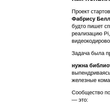
Проект старто
Фабрису Белл
будто пишет с
реализацию Pi,
видеокодирово
Задача была п
нужна библиот
выпендриваясь
железные кома
Сообщество по
— это: