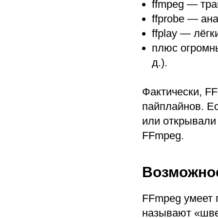
ffmpeg — тр
ffprobe — ан
ffplay — лёг
плюс огромный
д.).
Фактически, F
пайплайнов. Е
или открывали
FFmpeg.
Возможно
FFmpeg умеет п
называют «шве